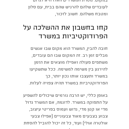
במקום. מטרת המשרדים האלו היא לגרום
לעובדים שלהם להרגיש שהם בבית, עם סלון
ומטבח משלהם. חשוב לזכור,
קחו בחשבון את ההשלכה על
הפרודוקטיביות במשרד
חובה להבין, המשרד הוא מקום שבו אנשים
מבלים זמן רב. זה המקום שבו הם עובדים,
משתפים פעולה ואפילו מוצאים את הזמן
להירגע בין משימה למשימה. ככל שתשקיעו
במשרד ותעצבו אותו נכון יותר, כך
הפרודוקטיביות במשרד תהיה צפויה לעלות.
באופן כללי, יש הרבה גורמים שיכולים להשפיע
על התפוקה במשרד. לדוגמה, אם המשרד גדול
מדי או קטן מדי, גדוש ועמוס בפריטי עיצוב,
צבוע בצבעים מאוד צבעוניים (אפילו צבעי
אולטרה אולי) ועוד, כל זה יכול להוביל להסחת