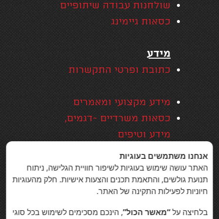
שולחנות עבודה שיתופיים
כסאות גיימינג
מידע
כתובת ופרטי התקשרות
מידע מקצועי ומאמרים
כסאות משרדיים -דגמים,
מידע וטיפים
אזורי שירות
אנחנו משתמשים בעוגיות
האחריות המקיפה של סמייל
האתר עושה שימוש בעוגיות לשיפור חוויית הגלישה, ניתוח
תנועת גולשים, והתאמת תכנים והצעות אישיות. חלק מהעוגיות
אופיס
חיוניות לפעילות התקינה של האתר.
בין לקוחות סמייל אופיס
בלחיצה על
“מאשר הכול”
, הינכם מסכימים לשימוש בכל סוגי
הצהרת נגישות