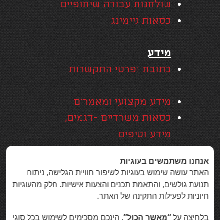
שולחנות עבודה שיתופיים
כסאות גיימינג
מידע
כתובת ופרטי התקשרות
מידע מקצועי ומאמרים
כסאות משרדיים -דגמים,
מידע וטיפים
אזורי שירות
אנחנו משתמשים בעוגיות
האחריות המקיפה של סמייל
האתר עושה שימוש בעוגיות לשיפור חוויית הגלישה, ניתוח
אופיס
תנועת גולשים, והתאמת תכנים והצעות אישיות. חלק מהעוגיות
חיוניות לפעילות התקינה של האתר.
בין לקוחות סמייל אופיס
הצהרת נגישות
בלחיצה על
“מאשר הכול”
, הינכם מסכימים לשימוש בכל סוגי