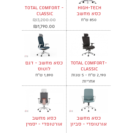
TOTAL COMFORT -
HIGH-TECH
כסא מחשב
CLASSIC
אורטופדי במגוון
כסא מחשב
₪
3,200.00
850 ש"ח
צבעים
ארגונומי
₪
1,790.00
Total Comfort-
כסא מחשב - דגם
Classic
לוטוס
כסא עבודה
2,190 ש"ח - 5 שנות
1,890 ש"ח
אורטופדי
אחריות
כסא מחשב
כסא מחשב
אורטופדי - סביון
אורטופדי - יסמין