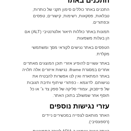
התכנים באתר
התכנים באתר כוללים סימון תקני של כותרות,
טבלאות, פסקאות, רשימות, קישורים, טפסים
וכפתורים.
תמונות באתר כוללות תיאור אלטרנטיבי (ALT) אם
הן בעלות משמעות.
הטפסים באתר נגישים לקוראי מסך ומשתמשי
מקלדת.
באתר עשויים להופיע אזורי תוכן המוצגים מאתרים
אחרים במסגרת iframe. נגישות איזורים אלה תלויה
באתר המתארח ואין לנו אפשרות להבטיח את
נגישותם. לדוגמא - כפתורי שיתוף ותיבת תגובות
של פייסבוק, עמודי סליקה של ספק צד ג׳ או כל
תוסף אחר שמשולב בתוכן האתר.
עזרי נגישות נוספים
האתר מותאם לצפייה במכשירים ניידים
(רספונסיבי).
באתר נעשה שימוש ב-ARIA לצורך התמצאות