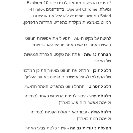
*תפריט הנגישות מותאם לדפדפנים Explorer 10
ומעלה, Chrome ו-Opera. בדפדפנים firefox ו-
Safari במחשבי mac יש להפעיל את אפשרות
הניווט באמצעות מקלדת בתפריט הגדרות הדפדפן.
לחיצה על מקש ה-TAB תפעיל את אפשרות הניווט
הנגיש באתר. בראש האתר יופיעו האפשרויות:
הצהרת נגישות
- פתח את טקסט הצהרת הנגישות
של האתר.
דלג לתוכן
- התחל את הניווט מאיזור התוכן המרכזי
של הדף (מדלג על אפשרויות הניווט באיזור העליון).
דלג לתפריט
- התחל ניווט מתפריט האתר הראשי.
דלג לחיפוש
- עבור לתיבת החיפוש באתר (במידה
וקיימת אפשרות חיפוש באתר).
דלג לעגלה
- עבור לאזור עגלת הקניות (במידה
וקיימת חנות באתר).
הפעלת ניגודיות גבוהה
- שינוי פלטת צבעי האתר