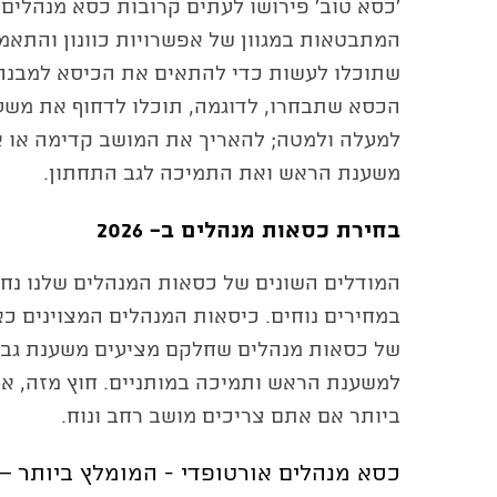
׳כסא טוב׳ פירושו לעתים קרובות כסא מנהלים 
המתבטאות במגוון של אפשרויות כוונון והתאמות
שתוכלו לעשות כדי להתאים את הכיסא למבנה ה
הכסא שתבחרו, לדוגמה, תוכלו לדחוף את משע
למעלה ולמטה; להאריך את המושב קדימה או אח
משענת הראש ואת התמיכה לגב התחתון.
בחירת כסאות מנהלים ב- 2026
המודלים השונים של כסאות המנהלים שלנו נח
במחירים נוחים. כיסאות המנהלים המצוינים כ
של כסאות מנהלים שחלקם מציעים משענת גב 
למשענת הראש ותמיכה במותניים. חוץ מזה, אפ
ביותר אם אתם צריכים מושב רחב ונוח.
כסא מנהלים אורטופדי - המומלץ ביותר – Brand Mix