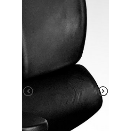
הקודם
הבא