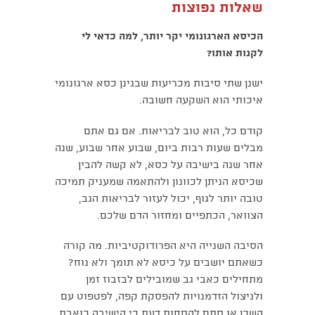
שאלות נפוצות
הכיסא הארגונומי יקר יותר, למה כדאי לי
לקנות אותו?
ישנן שתי סיבות מכריעות שבגינן כסא ארגונומי
איכותי הוא השקעה חשובה.
קודם כל, הוא טוב לבריאות. אם גם אתם
מבלים שעות רבות ביום, שבוע אחר שבוע, שנה
אחר שנה בישיבה על כסא, לא קשה להבין
שכיסא הניתן לכוונון ולהתאמה שמעניק תמיכה
טובה יותר לגוף, יכול לעזור לבריאות הגב,
הצוואר, הכתפיים ומחזור הדם שלכם.
הסיבה השנייה היא הפרודוקטיביות. מה קורה
כשאתם יושבים על כיסא לא תומך ולא נוח?
מתחילים כאבי גב שמובילים לבזבוז זמן
ולניצול הזדמנויות להפסקת קפה, לפטפוט עם
השכן או סתם להסחות דעת כי הישיבה כואבת.