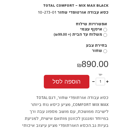
Total Comfort - MIX MAX bLACK
כסא עבודה אורטופדי שחור
10-273-01
אפשרויות שילוח
איסןף עצמי
משלוח עד הבית
₪
99.00)
(+
בחירת צבע
שחור
890.00
₪
יח'
עוד
פחות
הוספה לסל
אחד
אחד
כסא עבודה אורתופדי שחור, דגם TOTAL
COMFORT MIX MAX, מציע כיסא נוח ביותר
לישיבה ממושכת, עם מושב מספוג עבה ורך
במיוחד ומנגנון לכוונון מותאם אישית, למניעת
בעיות גב.הכסא האורתופדי מציע עיצוב איכותי