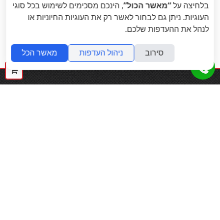
בלחיצה על
“מאשר הכול”
, הינכם מסכימים לשימוש בכל סוגי
העוגיות. ניתן גם לבחור לאשר רק את העוגיות החיוניות או
לנהל את ההעדפות שלכם.
«
הבא
: TOTAL COMFORT
הקודם
: Total
סירוב
ניהול העדפות
מאשר הכל
»
Comfort - Max אפור
- MIX MAX GRAY
כסא עבודה אורטופדי
ההז

שלך
המוצרים שלנו
ריהוט משרדי
כסאות משרדיים
שולחנות משרד
תכנון ועיצוב משרד
שולחנות עמידה מתכווננים