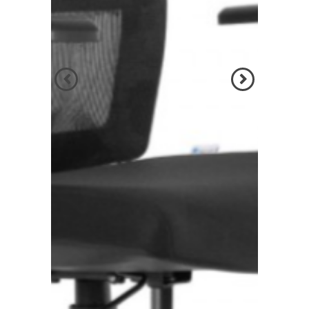
הקודם
הבא