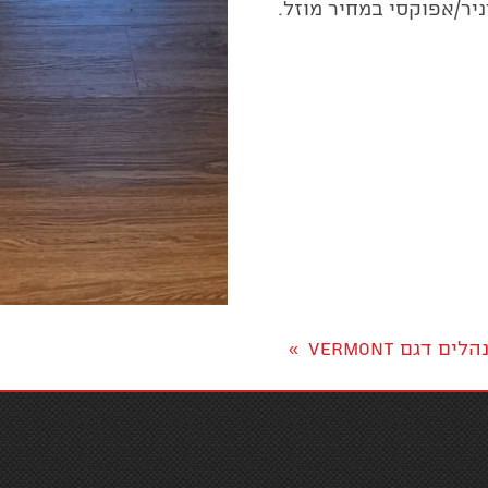
יר/אפוקסי במחיר מוזל.
ם דגם VERMONT
»