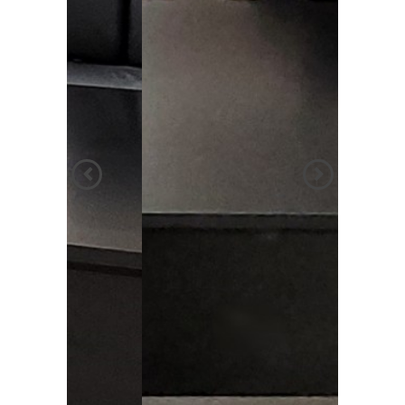
הקודם
הבא