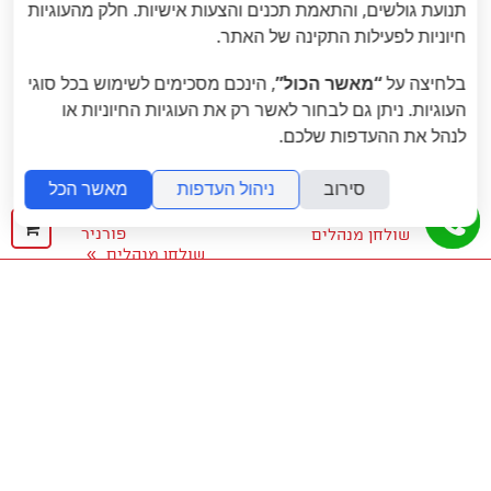
תנועת גולשים, והתאמת תכנים והצעות אישיות. חלק מהעוגיות
חיוניות לפעילות התקינה של האתר.
בלחיצה על
“מאשר הכול”
, הינכם מסכימים לשימוש בכל סוגי
העוגיות. ניתן גם לבחור לאשר רק את העוגיות החיוניות או
לנהל את ההעדפות שלכם.
סירוב
ניהול העדפות
מאשר הכל
«
הבא
: BLABK SLANT-
הקודם
: NEW YORK
ההז
פורניר
שולחן מנהלים
»
שולחן מנהלים
שלך

המוצרים שלנו
ריהוט משרדי
כסאות משרדיים