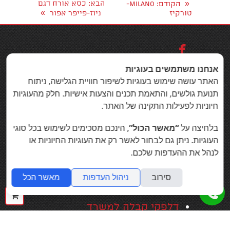
«
הבא
: כסא אורח דגם
הקודם
: MILANO-
»
טורקיז
ניוז-פייפר אפור

אנחנו משתמשים בעוגיות
המוצרים שלנו
האתר עושה שימוש בעוגיות לשיפור חוויית הגלישה, ניתוח
תנועת גולשים, והתאמת תכנים והצעות אישיות. חלק מהעוגיות
ריהוט משרדי
חיוניות לפעילות התקינה של האתר.
כסאות משרדיים
בלחיצה על
“מאשר הכול”
, הינכם מסכימים לשימוש בכל סוגי
שולחנות משרד
העוגיות. ניתן גם לבחור לאשר רק את העוגיות החיוניות או
לנהל את ההעדפות שלכם.
תכנון ועיצוב משרד
שולחנות עמידה מתכווננים
סירוב
ניהול העדפות
מאשר הכל
חשמליים
ההז
דלפקי קבלה למשרד
שלך
ריהוט לחדר ישיבות