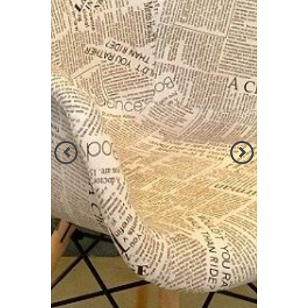
הקודם
הבא