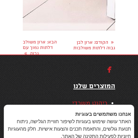
«
הבא
: ארון משולב
הקודם
: ארון לבן
דלתות נמוך עם
גבוה דלתות משולבות
»
גבוה

המוצרים שלנו
ריהוט משרדי
כסאות משרדיים
אנחנו משתמשים בעוגיות
האתר עושה שימוש בעוגיות לשיפור חוויית הגלישה, ניתוח
שולחנות משרד
תנועת גולשים, והתאמת תכנים והצעות אישיות. חלק מהעוגיות
תכנון ועיצוב משרד
חיוניות לפעילות התקינה של האתר.