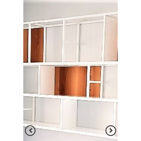
הקודם
הבא