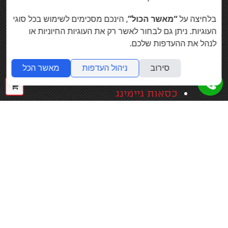
שולחנות עמידה מתכווננים
בלחיצה על
“מאשר הכול”
, הינכם מסכימים לשימוש בכל סוגי
חשמליים
העוגיות. ניתן גם לבחור לאשר רק את העוגיות החיוניות או
דלפקי קבלה למשרד
לנהל את ההעדפות שלכם.
ריהוט לחדר ישיבות
סירוב
ניהול העדפות
מאשר הכל
שולחנות עבודה שיתופיים
ההז
כסאות גיימינג
שלך
מידע
כתובת ופרטי התקשרות
מידע מקצועי ומאמרים
כסאות משרדיים -דגמים,
מידע וטיפים