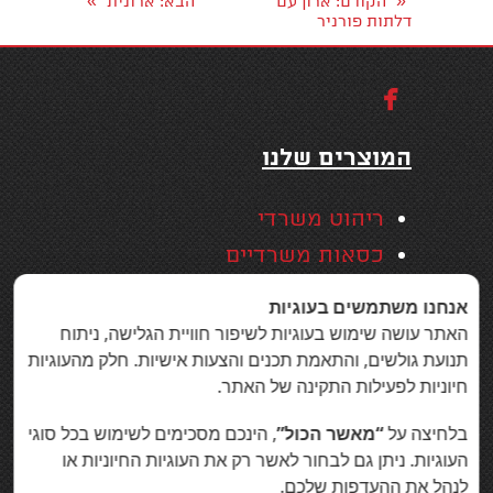
»
«
הקודם
: ארון עם
הבא
: ארונית
דלתות פורניר

המוצרים שלנו
ריהוט משרדי
כסאות משרדיים
שולחנות משרד
אנחנו משתמשים בעוגיות
תכנון ועיצוב משרד
האתר עושה שימוש בעוגיות לשיפור חוויית הגלישה, ניתוח
תנועת גולשים, והתאמת תכנים והצעות אישיות. חלק מהעוגיות
שולחנות עמידה מתכווננים
חיוניות לפעילות התקינה של האתר.
חשמליים
בלחיצה על
“מאשר הכול”
, הינכם מסכימים לשימוש בכל סוגי
דלפקי קבלה למשרד
העוגיות. ניתן גם לבחור לאשר רק את העוגיות החיוניות או
ריהוט לחדר ישיבות
לנהל את ההעדפות שלכם.