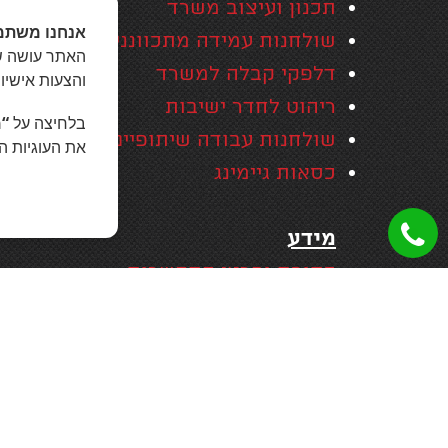
תכנון ועיצוב משרד
אנחנו משתמ
שולחנות עמידה מתכווננים חשמליים
האתר עושה שי
דלפקי קבלה למשרד
והצעות אישיו
ריהוט לחדר ישיבות
בלחיצה על
“מ
שולחנות עבודה שיתופיים
את העוגיות ה
כסאות גיימינג
מידע
כתובת ופרטי התקשרות
מידע מקצועי ומאמרים
כסאות משרדיים -דגמים, מידע וטיפים
אזורי שירות
האחריות המקיפה של סמייל אופיס
בין לקוחות סמייל אופיס