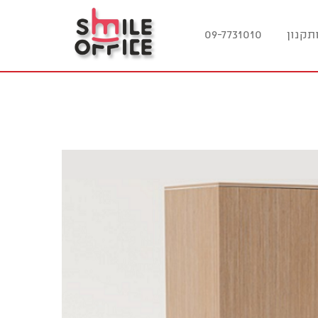
תקנון
09-7731010