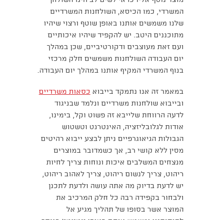
מוצר נוסף אליו כדאי לשים לב הינו השולחן
המשרדי, כמו הכיסא, השולחנות המשרדיים
שלנו משמשים אותנו באופן שוטף ורצוי שיהיו
מתוכננים היטב. יש להקפיד שיהיו איכותיים
ועם זאת מעוצבים ודקורטיביים, שכן במהלך
יום העבודה השולחנות משמשים חלק מרכזי
בנוף המשרדי המקיף אותנו במהלך יום העבודה.
במאמר זה אנו נתמקד בייבוא
כסאות משרדיים
ובייבוא שולחנות משרדיים ונלמד שבניגוד
לדעה הרווחת שלייבא זה פשוט וקל, בימינו,
אודות לגלובליזציה, האינטרנט וטשטוש
הגבולות הגיאוגרפיים ניתן לבצע ייבוא רהיטים
מסין ללא קושי רב, אך כשמדובר במוצרים
מנצחים המשלבים איכות ונוחות צריך לחיות
ריהוט, צריך לנשום ריהוט, צריך לאהוב ריהוט,
יש לדעת בדיוק מה אתה עושה ולדעת לתכנן
ולבחור בקפידה רבה כל חלק המרכיב את
המוצר אשר בסופו של תהליך מגיע אל