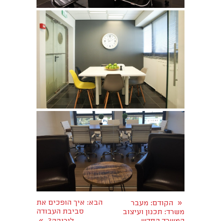
«
הבא
: איך הופכים את
הקודם
: ​מעבר
סביבת העבודה
משרד: תכנון ועיצוב
»