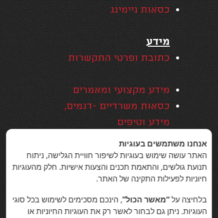
כסאות גיימינג
מידע
כתובת ופרטי התקשרות
מידע מקצועי ומאמרים
כסאות משרדיים -דגמים,
מידע וטיפים
אזורי שירות
אנחנו משתמשים בעוגיות
האחריות המקיפה של סמייל
האתר עושה שימוש בעוגיות לשיפור חוויית הגלישה, ניתוח
תנועת גולשים, והתאמת תכנים והצעות אישיות. חלק מהעוגיות
אופיס
חיוניות לפעילות התקינה של האתר.
בין לקוחות סמייל אופיס
בלחיצה על
“מאשר הכול”
, הינכם מסכימים לשימוש בכל סוגי
הצהרת נגישות
העוגיות. ניתן גם לבחור לאשר רק את העוגיות החיוניות או