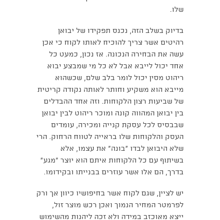
שלו.
בדיוק בשלב הזה, נכנס תפקידו של יבואן
רהיטים אשר צריך להוכיח לאותו לקוח כי אכן
עשה את הבחירה הנכונה. אז נכון, כמעט כל
אחד יכול לייבא אבל לא כל מי שמבצע יבוא
ריהוט מסין יכול לומר בלב שלם, שכשהוא
מייבא הוא משקיע וחותר לאותה נקודה קריטית
של שביעות רצון הלקוחות. וזה אחד ההבדלים
בין יבואן המהווה קונה ומוכר ריהוט לבין יבואן
שבבסיס לכל עסקת קנייה ומכירה, עומדים
העסק והלקוחות שלו בראייה לטווח הרחוק. הרי
שלא היבואן לבדו "בונה" את עצמו, אלא
בשיתוף עם כל הלקוחות איתם הוא יוצר "מגע"
בדרך, הם אלו אשר עוזרים בבנייתו ובקידומו.
יש לציין, שגם לקוח אשר בחיפושיו כיוון אך ורק
לפרמטר המחיר הנמוך ואכן רכש מוצר זול,
ייצא מאוכזב במידה ולא זכה ליהנות מהשימוש