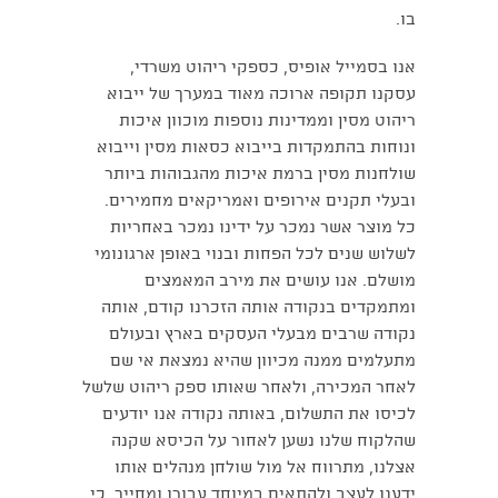
בו.
אנו בסמייל אופיס, כספקי ריהוט משרדי,
עסקנו תקופה ארוכה מאוד במערך של ייבוא
ריהוט מסין וממדינות נוספות מוכוון איכות
ונוחות בהתמקדות בייבוא כסאות מסין וייבוא
שולחנות מסין ברמת איכות מהגבוהות ביותר
ובעלי תקנים אירופים ואמריקאים מחמירים.
כל מוצר אשר נמכר על ידינו נמכר באחריות
לשלוש שנים לכל הפחות ובנוי באופן ארגונומי
מושלם. אנו עושים את מירב המאמצים
ומתמקדים בנקודה אותה הזכרנו קודם, אותה
נקודה שרבים מבעלי העסקים בארץ ובעולם
מתעלמים ממנה מכיוון שהיא נמצאת אי שם
לאחר המכירה, ולאחר שאותו ספק ריהוט שלשל
לכיסו את התשלום, באותה נקודה אנו יודעים
שהלקוח שלנו נשען לאחור על הכיסא שקנה
אצלנו, מתרווח אל מול שולחן מנהלים אותו
ידענו לעצב ולהתאים במיוחד עבורו ומחייך. כי