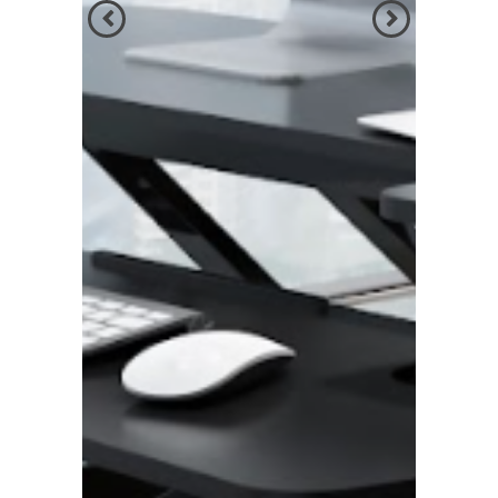
הקודם
הבא