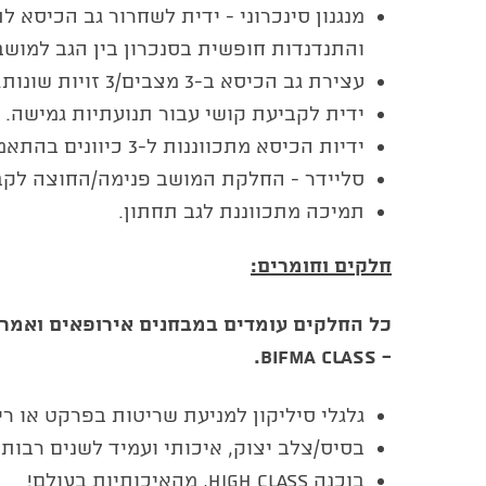
מנגנון סינכרוני - ידית לשחרור גב הכיסא ל
והתנדנדות חופשית בסנכרון בין הגב למושב
עצירת גב הכיסא ב-3 מצבים/3 זויות שונות.
ידית לקביעת קושי עבור תנועתיות גמישה.
ידיות הכיסא מתכווננות ל-3 כיוונים בהתאמה למנח היד.
סליידר - החלקת המושב פנימה/החוצה לקב
תמיכה מתכווננת לגב תחתון.
חלקים וחומרים:
כל החלקים עומדים במבחנים אירופאים ואמר
- BIFMA CLASS.
גלגלי סיליקון למניעת שריטות בפרקט או ריצ
בסיס/צלב יצוק, איכותי ועמיד לשנים רבות.
בוכנה HIGH CLASS, מהאיכותיות בעולם!