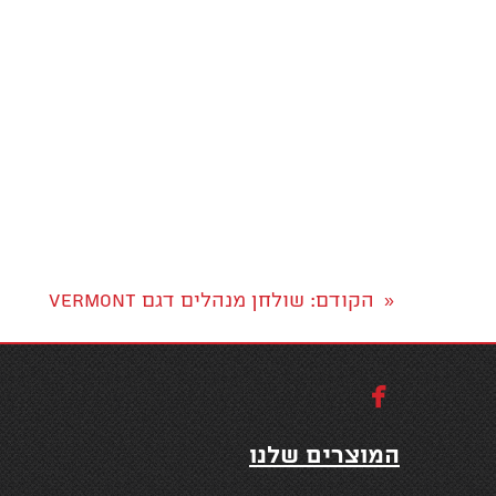
הקודם
: שולחן מנהלים דגם VERMONT
«

המוצרים שלנו